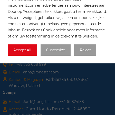
Vietnam
instrument.com en advertenties aan jouw interesses aan.
Door op 'Accepteren' te klikken, gaat u hiermee akkoord.
Tel :
+84 522 038 896
Als u dit weigert, gebruiken wij alleen de noodzakelijke
E-mail :
vn@rongstar.com
cookies en ontvangt u helaas geen gepersonaliseerde
102 Phung Van Cung Street,Ward 7,
Kantoor :
inhoud. Bezoek ons Cookiebeleid voor meer informatie
Phu Nhuan District, HoChi
of om uw toestemming in de toekomst te wijzigen.
263 Go O Moi, Phu Thuan, District
Magazijn :
7, Ho Chi Minh City, Vietnam
Accept All
Customize
Reject
Polen
Tel :
+48 735 668 999
E-mail :
anna@rongstar.com
Farbiarska 69, 02-862
Kantoor & Magazijn :
Warsaw, Poland
Spanje
E-mail :
Jordi@rongstar.com +34 611824188
Cam. Hondo Rambleta, 2, 46950
Kantoor :