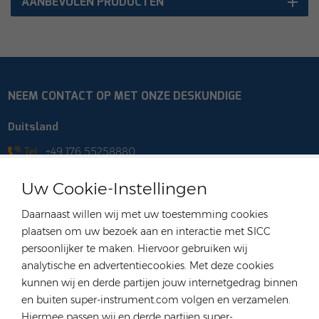
AANBEVOLEN PRODUCTEN
NEEM CONTACT OP MET ONZE DESKUNDIGE
Duitsland
Tel :
+49 176 55258880
E-mail :
anna@rongstar.com
Uw Cookie-Instellingen
Industriestraße 40, 52457
Kantoor & Magazijn :
Aldenhoven, Deutschland
Daarnaast willen wij met uw toestemming cookies
Hongkong
plaatsen om uw bezoek aan en interactie met SICC
persoonlijker te maken. Hiervoor gebruiken wij
Tel :
+852 54222219
analytische en advertentiecookies. Met deze cookies
E-mail :
hk@rongstar.com
kunnen wij en derde partijen jouw internetgedrag binnen
39 Kung-Um Road, Yuen
Kantoor & Magazijn :
en buiten super-instrument.com volgen en verzamelen.
Long, Hong Kong
Hiermee passen wij en derde partijen super-