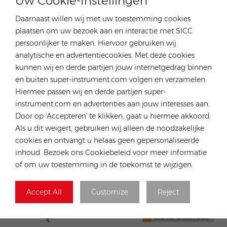
Uw Cookie-Instellingen
WAARDE
Daarnaast willen wij met uw toestemming cookies
Eerlijkheid Betrouwbaarheid
plaatsen om uw bezoek aan en interactie met SICC
persoonlijker te maken. Hiervoor gebruiken wij
Professionaliteit
analytische en advertentiecookies. Met deze cookies
Gericht op wederzijds voordeel
kunnen wij en derde partijen jouw internetgedrag binnen
en buiten super-instrument.com volgen en verzamelen.
WERELDWIJDE
Hiermee passen wij en derde partijen super-
instrument.com en advertenties aan jouw interesses aan.
RONGSTAR
Door op 'Accepteren' te klikken, gaat u hiermee akkoord.
Als u dit weigert, gebruiken wij alleen de noodzakelijke
cookies en ontvangt u helaas geen gepersonaliseerde
inhoud. Bezoek ons Cookiebeleid voor meer informatie
of om uw toestemming in de toekomst te wijzigen.
Accept All
Customize
Reject