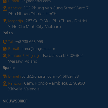
E-mail :
vn@rongstar.com
102 Phung Van Cung Street,Ward 7,
Kantoor :
Phu Nhuan District, HoChi
263 Go O Moi, Phu Thuan, District
Magazijn :
7, Ho Chi Minh City, Vietnam
Polen
Tel :
+48 735 668 999
E-mail :
anna@rongstar.com
Farbiarska 69, 02-862
Kantoor & Magazijn :
Warsaw, Poland
Spanje
E-mail :
Jordi@rongstar.com +34 611824188
Cam. Hondo Rambleta, 2, 46950
Kantoor :
Xirivella, Valencia
NIEUWSBRIEF