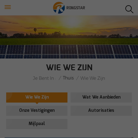
WIE WE ZIJN
/
Thuis
/
Je Bent In :
Wie We Zijn
Wie We Zijn
Wat We Aanbieden
Onze Vestigingen
Autorisaties
Mijlpaal