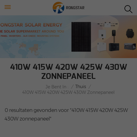
410W 415W 420W 425W 430W
ZONNEPANEEL
/
Thuis
/
Je Bent In :
410W 415W 420W 425W 430W Zonnepaneel
0 resultaten gevonden voor "410W 415W 420W 425W
430W zonnepaneel"