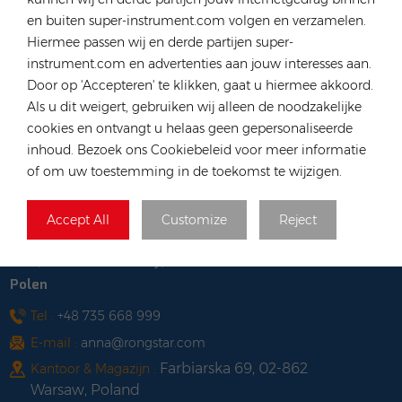
Tel :
+852 54222219
en buiten super-instrument.com volgen en verzamelen.
E-mail :
hk@rongstar.com
Hiermee passen wij en derde partijen super-
39 Kung-Um Road, Yuen
Kantoor & Magazijn :
instrument.com en advertenties aan jouw interesses aan.
Long, Hong Kong
Door op 'Accepteren' te klikken, gaat u hiermee akkoord.
Vietnam
Als u dit weigert, gebruiken wij alleen de noodzakelijke
cookies en ontvangt u helaas geen gepersonaliseerde
Tel :
+84 522 038 896
inhoud. Bezoek ons Cookiebeleid voor meer informatie
E-mail :
vn@rongstar.com
of om uw toestemming in de toekomst te wijzigen.
102 Phung Van Cung Street,Ward 7,
Kantoor :
Phu Nhuan District, HoChi
Accept All
Customize
Reject
263 Go O Moi, Phu Thuan, District
Magazijn :
7, Ho Chi Minh City, Vietnam
Polen
Tel :
+48 735 668 999
E-mail :
anna@rongstar.com
Farbiarska 69, 02-862
Kantoor & Magazijn :
Warsaw, Poland