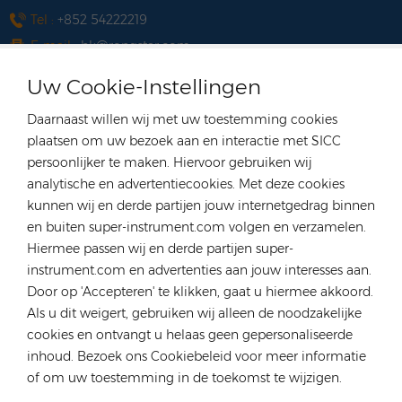
Tel :
+852 54222219
E-mail :
hk@rongstar.com
39 Kung-Um Road, Yuen
Kantoor & Magazijn :
Uw Cookie-Instellingen
Long, Hong Kong
Vietnam
Daarnaast willen wij met uw toestemming cookies
plaatsen om uw bezoek aan en interactie met SICC
Tel :
+84 522 038 896
persoonlijker te maken. Hiervoor gebruiken wij
E-mail :
vn@rongstar.com
analytische en advertentiecookies. Met deze cookies
102 Phung Van Cung Street,Ward 7,
Kantoor :
kunnen wij en derde partijen jouw internetgedrag binnen
Phu Nhuan District, HoChi
en buiten super-instrument.com volgen en verzamelen.
Hiermee passen wij en derde partijen super-
263 Go O Moi, Phu Thuan, District
Magazijn :
instrument.com en advertenties aan jouw interesses aan.
7, Ho Chi Minh City, Vietnam
Door op 'Accepteren' te klikken, gaat u hiermee akkoord.
Polen
Als u dit weigert, gebruiken wij alleen de noodzakelijke
Tel :
+48 735 668 999
cookies en ontvangt u helaas geen gepersonaliseerde
E-mail :
anna@rongstar.com
inhoud. Bezoek ons Cookiebeleid voor meer informatie
of om uw toestemming in de toekomst te wijzigen.
Farbiarska 69, 02-862
Kantoor & Magazijn :
Warsaw, Poland