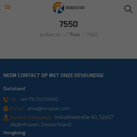
7550
/
Thuis
/
Je Bent In :
7550
NEEM CONTACT OP MET ONZE DESKUNDIGE
Duitsland
Tel :
+49 176 55258880
E-mail :
anna@rongstar.com
Industriestraße 40, 52457
Kantoor & Magazijn :
Aldenhoven, Deutschland
Hongkong