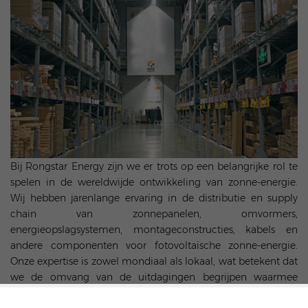
Bij Rongstar Energy zijn we er trots op een belangrijke rol te
spelen in de wereldwijde ontwikkeling van zonne-energie.
Wij hebben jarenlange ervaring in de distributie en supply
chain van zonnepanelen, omvormers,
energieopslagsystemen, montageconstructies, kabels en
andere componenten voor fotovoltaïsche zonne-energie.
Onze expertise is zowel mondiaal als lokaal, wat betekent dat
we de omvang van de uitdagingen begrijpen waarmee
installateurs van zonne-energie worden geconfronteerd,