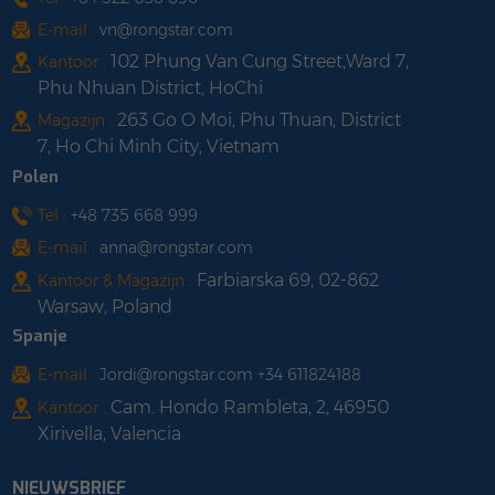
materiaalstabiliteit,
E-mail :
vn@rongstar.com
sterke esthetiek, sterke
102 Phung Van Cung Street,Ward 7,
Kantoor :
stabiliteit, bestand tegen
Phu Nhuan District, HoChi
barre
263 Go O Moi, Phu Thuan, District
Magazijn :
weersomstandigheden,
7, Ho Chi Minh City, Vietnam
sterke weerstand tegen
sneeuw- en
Polen
windbelasting;5. Weinig
Tel :
+48 735 668 999
componenttypen,
E-mail :
anna@rongstar.com
eenvoudig te
Farbiarska 69, 02-862
installeren;6.Het product
Kantoor & Magazijn :
Warsaw, Poland
heeft een sterke
recycleerbaarheid;7.Kan
Spanje
producten aanpassen en
E-mail :
Jordi@rongstar.com +34 611824188
ontwikkelen volgens
Cam. Hondo Rambleta, 2, 46950
Kantoor :
verschillende behoeften.
Xirivella, Valencia
NIEUWSBRIEF