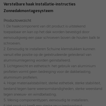
Verstelbare haak Installatie-instructies
Zonnedakmontagesysteem
Productoverzicht
1. De haakcomponent van dit product is uitstekend
toepasbaar en kan op het dak worden bevestigd door
eenvoudigweg een paar schroeven boven de houten balk te
schroeven;
2. Eenvoudig te installeren Schuine klemstukken kunnen
vanuit elke positie op de geëxtrudeerde geleiderail van
aluminiumlegering worden geïnstalleerd;
3. Lichtgewicht en esthetisch: het gebruik van aluminium
profielen vormt geen bedreiging voor de dakbelasting,
aluminium profielen;
4. Hoge materiaalstabiliteit, sterke esthetiek, sterke stabiliteit,
bestand tegen barre weersomstandigheden, sterke weerstand
tegen sneeuw- en windbelasting;
5. Weinig componenttypen, eenvoudig te installeren;
6.Het product heeft een sterke recycleerbaarheid;