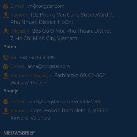
E-mail :
vn@rongstar.com
102 Phung Van Cung Street,Ward 7,
Kantoor :
Phu Nhuan District, HoChi
263 Go O Moi, Phu Thuan, District
Magazijn :
7, Ho Chi Minh City, Vietnam
Polen
Tel :
+48 735 668 999
E-mail :
anna@rongstar.com
Farbiarska 69, 02-862
Kantoor & Magazijn :
Warsaw, Poland
Spanje
E-mail :
Jordi@rongstar.com +34 611824188
Cam. Hondo Rambleta, 2, 46950
Kantoor :
Xirivella, Valencia
NIEUWSBRIEF