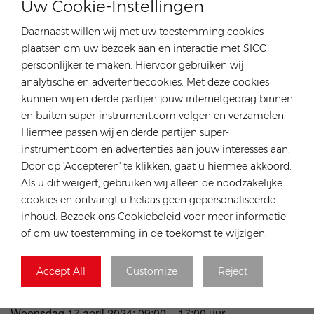
Uw Cookie-Instellingen
Daarnaast willen wij met uw toestemming cookies
plaatsen om uw bezoek aan en interactie met SICC
persoonlijker te maken. Hiervoor gebruiken wij
analytische en advertentiecookies. Met deze cookies
kunnen wij en derde partijen jouw internetgedrag binnen
en buiten super-instrument.com volgen en verzamelen.
Hiermee passen wij en derde partijen super-
instrument.com en advertenties aan jouw interesses aan.
Door op 'Accepteren' te klikken, gaat u hiermee akkoord.
Komt u ons bezoeken op de stand?
F8.1 in hal 5
?
Als u dit weigert, gebruiken wij alleen de noodzakelijke
cookies en ontvangt u helaas geen gepersonaliseerde
Graag bieden wij u een gratis ticket aan via onze eigen
inhoud. Bezoek ons Cookiebeleid voor meer informatie
Solar Solutions Bremen-pagina:
of om uw toestemming in de toekomst te wijzigen.
https://en.solarsolutionsbremen.de/partner/RONGSTAR/
https://solarsolutionsbremen.de/partner/rongstar/
Accept All
Customize
Reject
Openingstijden:
Woensdag 17 april 2024: 09:00 – 17:00 uur