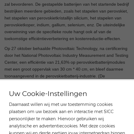
zal bevorderen. De gestapelde batterijen van het startende bedrijf
bestrijken meerdere gebieden, zoals het stapelen van perovskiet,
het stapelen van perovskietkristallijn silicium, het stapelen van
perovskietkoper, indium, gallium, selenium, enz. De uiteindelijke
overwinning van de specifieke route hangt ook af van de
toekomstige efficiëntieverbetering en kostenreductie-effecten.
Op 27 oktober behaalde Photovoltaic Technology, na certificering
door het National Photovoltaic Industry Measurement and Testing
Center, een efficiëntie van 21,63% op perovskietbatterijmodules
met een groot oppervlak van 30 cm * 40 cm, en bleef daarmee
toonaangevend in de perovskietbatterij-industrie. (De
testresultaten zijn afkomstig van het National Photovoltaic
Industry Measurement and Testing Center)
Uw Cookie-Instellingen
Daarnaast willen wij met uw toestemming cookies
plaatsen om uw bezoek aan en interactie met SICC
persoonlijker te maken. Hiervoor gebruiken wij
analytische en advertentiecookies. Met deze cookies
kunnen wij en derde partijen jouw internetgedrag binnen