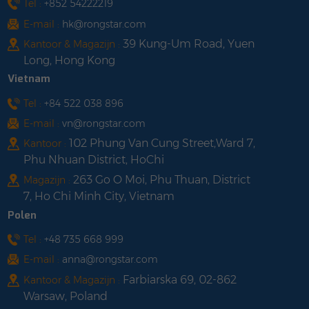
Tel :
+852 54222219
E-mail :
hk@rongstar.com
39 Kung-Um Road, Yuen
Kantoor & Magazijn :
Long, Hong Kong
Vietnam
Tel :
+84 522 038 896
E-mail :
vn@rongstar.com
102 Phung Van Cung Street,Ward 7,
Kantoor :
Phu Nhuan District, HoChi
263 Go O Moi, Phu Thuan, District
Magazijn :
7, Ho Chi Minh City, Vietnam
Polen
Tel :
+48 735 668 999
E-mail :
anna@rongstar.com
Farbiarska 69, 02-862
Kantoor & Magazijn :
Warsaw, Poland