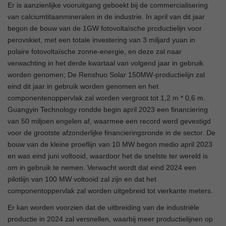
Er is aanzienlijke vooruitgang geboekt bij de commercialisering
van calciumtitaanmineralen in de industrie. In april van dit jaar
begon de bouw van de 1GW fotovoltaïsche productielijn voor
perovskiet, met een totale investering van 3 miljard yuan in
polaire fotovoltaïsche zonne-energie, en deze zal naar
verwachting in het derde kwartaal van volgend jaar in gebruik
worden genomen; De Renshuo Solar 150MW-productielijn zal
eind dit jaar in gebruik worden genomen en het
componentenoppervlak zal worden vergroot tot 1,2 m * 0,6 m.
Guangyin Technology rondde begin april 2023 een financiering
van 50 miljoen engelen af, waarmee een record werd gevestigd
voor de grootste afzonderlijke financieringsronde in de sector. De
bouw van de kleine proeflijn van 10 MW begon medio april 2023
en was eind juni voltooid, waardoor het de snelste ter wereld is
om in gebruik te nemen. Verwacht wordt dat eind 2024 een
pilotlijn van 100 MW voltooid zal zijn en dat het
componentoppervlak zal worden uitgebreid tot vierkante meters.
Er kan worden voorzien dat de uitbreiding van de industriële
productie in 2024 zal versnellen, waarbij meer productielijnen op