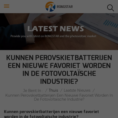
KUNNEN PEROVSKIETBATTERIJEN
EEN NIEUWE FAVORIET WORDEN
IN DE FOTOVOLTAÏSCHE
INDUSTRIE?
/
Thuis
/
Laatste Nieuws
/
Je Bent In :
Kunnen Perovskietbatterijen Een Nieuwe Favoriet Worden In
De Fotovoltaïsche Industrie?
Kunnen perovskietbatterijen een nieuwe favoriet
worden in de fotovoltaïsche industrie?