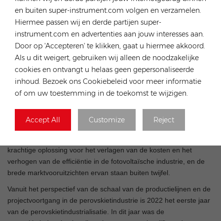
en buiten super-instrument.com volgen en verzamelen.
Hiermee passen wij en derde partijen super-
instrument.com en advertenties aan jouw interesses aan.
Door op 'Accepteren' te klikken, gaat u hiermee akkoord.
Als u dit weigert, gebruiken wij alleen de noodzakelijke
cookies en ontvangt u helaas geen gepersonaliseerde
inhoud. Bezoek ons Cookiebeleid voor meer informatie
of om uw toestemming in de toekomst te wijzigen.
Er moet op worden gewezen dat de efficiëntie op
laboratoriumniveau nog steeds moet worden gevalideerd bij
grootschalige productie, en dat er nog steeds
Accept All
Customize
Reject
stabiliteitsproblemen bestaan. De snelle ontwikkeling van
perovskiet-fotovoltaïsche cellen biedt echter een nauwkeurige en
krachtige oplossing voor het verlagen van de kosten en het
verhogen van de efficiëntie in de fotovoltaïsche industrie, en de
brede marktvooruitzichten ervan staan buiten twijfel.
Vanuit het perspectief van de schaal van de productielijnen en de
projectvoortgang in de perovskietindustrie is 2022 het eerste jaar
van de perovskietindustrialisatie. In dit jaar was de