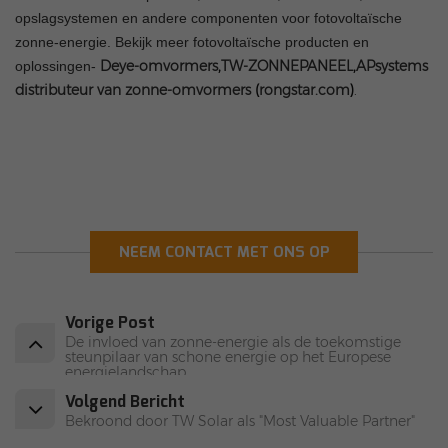
opslagsystemen en andere componenten voor fotovoltaïsche
zonne-energie. Bekijk meer fotovoltaïsche producten en
Deye-omvormers
,
TW-ZONNEPANEEL
,
APsystems
oplossingen-
distributeur van zonne-omvormers
(
rongstar.com
)
.
NEEM CONTACT MET ONS OP
Vorige Post
De invloed van zonne-energie als de toekomstige
steunpilaar van schone energie op het Europese
energielandschap
Volgend Bericht
Bekroond door TW Solar als "Most Valuable Partner"