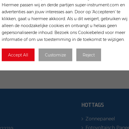
Hiermee passen wij en derde partijen super-instrument.com en
advertenties aan jouw interesses aan. Door op 'Accepteren' te
klikken, gaat u hiermee akkoord. Als u dit weigert, gebruiken wij
alleen de noodzakelijke cookies en ontvangt u helaas geen
gepersonaliseerde inhoud. Bezoek ons Cookiebeleid voor meer
informatie of om uw toestemming in de toekomst te wijzigen.
Accept All
Customize
Reject
HOTTAGS
Zonnepaneel
Fotovoltaïsch Panee
222219