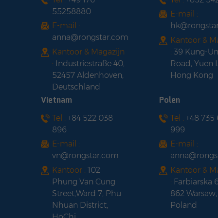
55258880
E-mail :
E-mail :
hk@rongsta
anna@rongstar.com
Kantoor & M
Kantoor & Magazijn
:
39 Kung-U
:
Industriestraße 40,
Road, Yuen 
52457 Aldenhoven,
Hong Kong
Deutschland
Vietnam
Polen
Tel :
+84 522 038
Tel :
+48 735
896
999
E-mail :
E-mail :
vn@rongstar.com
anna@rongs
Kantoor :
102
Kantoor & M
Phung Van Cung
:
Farbiarska 
Street,Ward 7, Phu
862 Warsaw,
Nhuan District,
Poland
HoChi