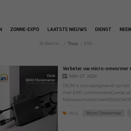
N
ZONNE-EXPO
LAATSTE NIEUWS
DIENST
NEEM
ESS
/
Thuis
/
Je Bent In :
ESS
Verbeter uw micro-omvormer
MAY 07, 2024
TSUN is toonaangevend op het 
met EMC-conformiteitGoede pr
MikrowechselrichterMS800W
Micro-Omvormer
TAGS :