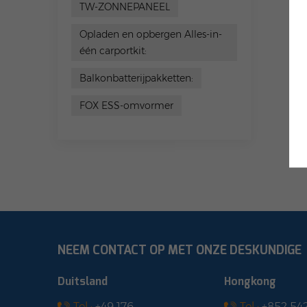
TW-ZONNEPANEEL
Opladen en opbergen Alles-in-
één carportkit:
Balkonbatterijpakketten:
FOX ESS-omvormer
NEEM CONTACT OP MET ONZE DESKUNDIGE
Duitsland
Hongkong
Tel :
+49 176
Tel :
+852 54