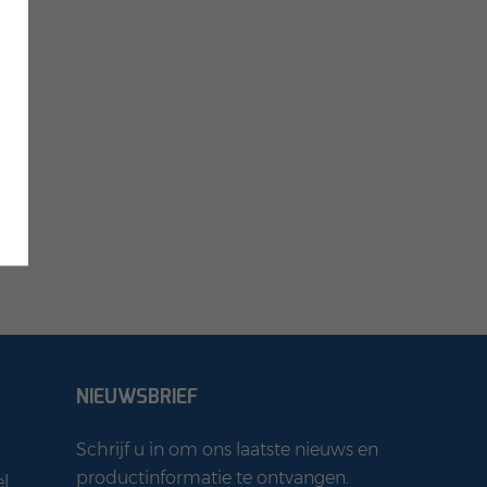
NIEUWSBRIEF
Schrijf u in om ons laatste nieuws en
productinformatie te ontvangen.
l