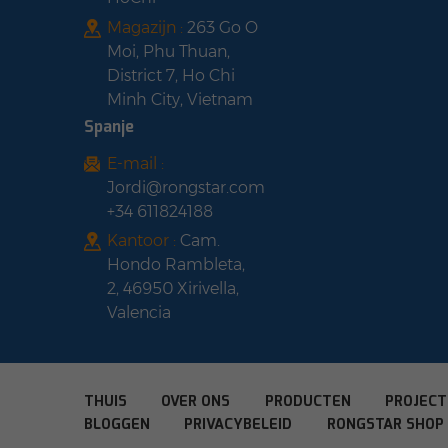
Magazijn :
263 Go O
Moi, Phu Thuan,
District 7, Ho Chi
Minh City, Vietnam
Spanje
E-mail :
Jordi@rongstar.com
+34 611824188
Kantoor :
Cam.
Hondo Rambleta,
2, 46950 Xirivella,
Valencia
THUIS
OVER ONS
PRODUCTEN
PROJEC
BLOGGEN
PRIVACYBELEID
RONGSTAR SHOP