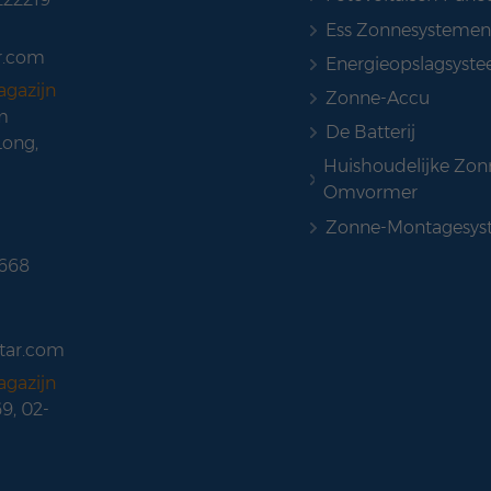
Ess Zonnesystemen
r.com
Energieopslagsyst
agazijn
Zonne-Accu
m
De Batterij
Long,
Huishoudelijke Zon
Omvormer
Zonne-Montagesys
 668
tar.com
agazijn
69, 02-