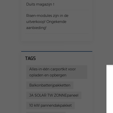
Duits magazijn！
Risen-modules zijn in de
uitverkoop! Ongekende
aanbieding!
TAGS
Alles-in-één carportkit voor
opladen en opbergen
Balkonbatterijpakketten
JA SOLAR TW ZONNEpaneel
10 kW pannendakpakket