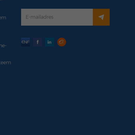
eem
ne-
teem