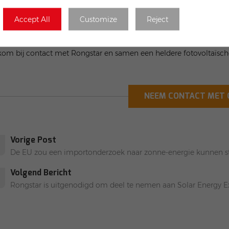
schone en duurzame energie, en ook een referentie geboden voor
uitgang van de technologie en de steun van het beleid wordt verw
Accept All
Customize
Reject
ven groeien en een grotere bijdrage zal leveren aan het bereiken 
omische en sociale ontwikkeling.
om bij contact met Rongstar en samen een heldere fotovoltaïsc
NEEM CONTACT MET 
Vorige Post
De EU zou een importonderzoek naar zonne-energie kunnen s
Volgend Bericht
Rongstar is uitgenodigd om deel te nemen aan Solar Energy