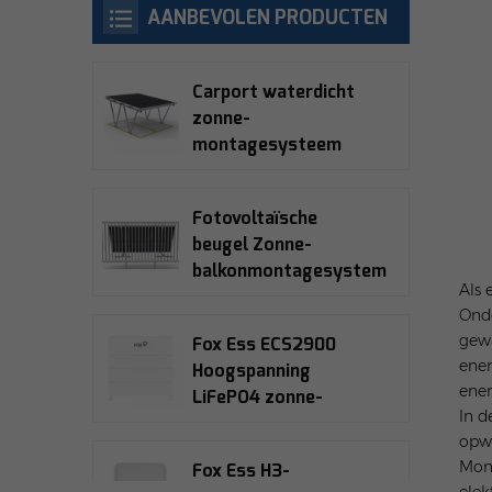
AANBEVOLEN PRODUCTEN
Carport waterdicht
zonne-
montagesysteem
Fotovoltaïsche
beugel Zonne-
balkonmontagesystemen
Als 
Onde
gewa
Fox Ess ECS2900
ener
Hoogspanning
ener
LiFePO4 zonne-
In d
opslagbatterij
opwe
Mong
Fox Ess H3-
elek