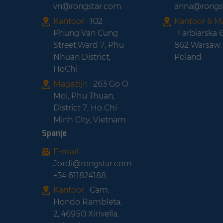
vn@rongstar.com
anna@rongs
Kantoor :
102
Kantoor & M
Phung Van Cung
:
Farbiarska 
Street,Ward 7, Phu
862 Warsaw,
Nhuan District,
Poland
HoChi
Magazijn :
263 Go O
Moi, Phu Thuan,
District 7, Ho Chi
Minh City, Vietnam
Spanje
E-mail :
Jordi@rongstar.com
+34 611824188
Kantoor :
Cam.
Hondo Rambleta,
2, 46950 Xirivella,