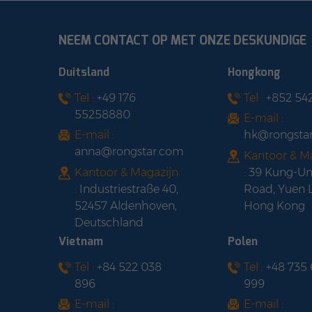
NEEM CONTACT OP MET ONZE DESKUNDIGE
Duitsland
Hongkong
Tel :
+49 176
Tel :
+852 54
55258880
E-mail :
E-mail :
hk@rongsta
anna@rongstar.com
Kantoor & M
Kantoor & Magazijn
:
39 Kung-U
:
Industriestraße 40,
Road, Yuen 
52457 Aldenhoven,
Hong Kong
Deutschland
Vietnam
Polen
Tel :
+84 522 038
Tel :
+48 735
896
999
E-mail :
E-mail :