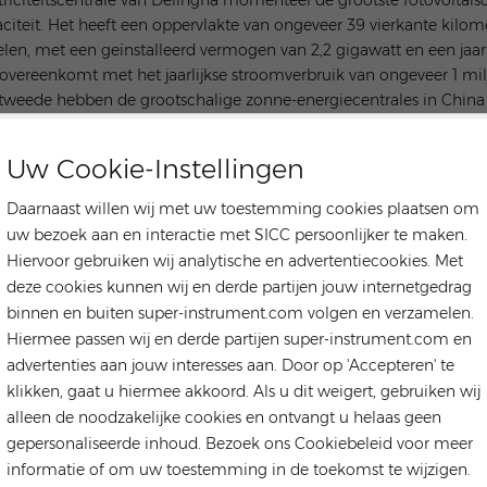
citeit. Het heeft een oppervlakte van ongeveer 39 vierkante kilome
len, met een geïnstalleerd vermogen van 2,2 gigawatt en een jaar
overeenkomt met het jaarlijkse stroomverbruik van ongeveer 1 mi
tweede hebben de grootschalige zonne-energiecentrales in Chin
ratuur en managementmiddelen. Tijdens het proces van fotovolta
-elektrische conversie bijvoorbeeld worden verbeterd door gebrui
Uw Cookie-Instellingen
kristallijn silicium; Op het gebied van energietransmissie kan de
ributie en distributie van energie realiseren en de operationele effi
Daarnaast willen wij met uw toestemming cookies plaatsen om
eteren.
uw bezoek aan en interactie met SICC persoonlijker te maken.
ndien hebben de grootschalige zonne-energiecentrales in China 
Hiervoor gebruiken wij analytische en advertentiecookies. Met
rderd. Als we de productie van zonnepanelen als voorbeeld neme
deze cookies kunnen wij en derde partijen jouw internetgedrag
wereld geworden. Deze panelen worden niet alleen geleverd aan 
binnen en buiten super-instrument.com volgen en verzamelen.
 delen van de wereld en leveren daarmee een belangrijke bijdrage
Hiermee passen wij en derde partijen super-instrument.com en
rootschalige zonne-energiecentrales in China worden echter ook
advertenties aan jouw interesses aan. Door op 'Accepteren' te
kking van zonne-energie wordt bijvoorbeeld sterk beïnvloed doo
klikken, gaat u hiermee akkoord. Als u dit weigert, gebruiken wij
omproductie is een probleem dat moet worden opgelost. Bovendi
alleen de noodzakelijke cookies en ontvangt u helaas geen
gie nog steeds hoger dan die van traditionele fossiele brandstoff
gepersonaliseerde inhoud. Bezoek ons Cookiebeleid voor meer
gieopwekking is een probleem.
informatie of om uw toestemming in de toekomst te wijzigen.
 het algemeen hebben de grootschalige zonne-energiecentrales van