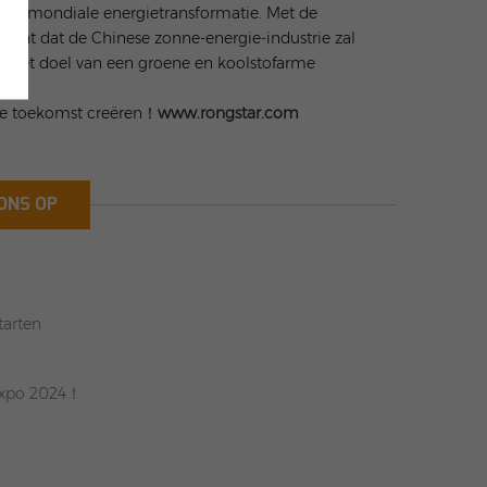
 de mondiale energietransformatie. Met de
acht dat de Chinese zonne-energie-industrie zal
van het doel van een groene en koolstofarme
he toekomst creëren！
www.rongstar.com
ONS OP
tarten
 Expo 2024！