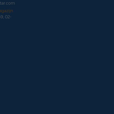
tar.com
agazijn
69, 02-