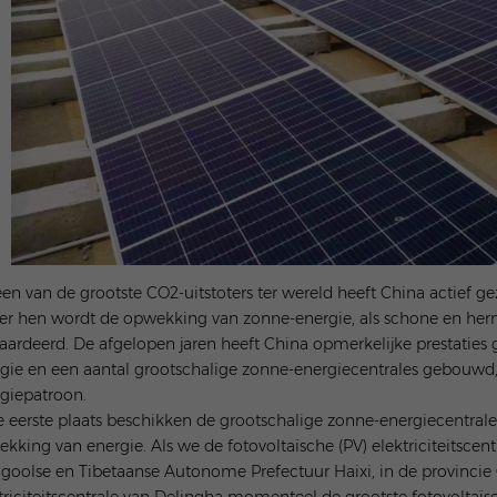
een van de grootste CO2-uitstoters ter wereld heeft China actief 
r hen wordt de opwekking van zonne-energie, als schone en hern
ardeerd. De afgelopen jaren heeft China opmerkelijke prestaties
gie en een aantal grootschalige zonne-energiecentrales gebouwd
giepatroon.
e eerste plaats beschikken de grootschalige zonne-energiecentral
kking van energie. Als we de fotovoltaïsche (PV) elektriciteitscent
oolse en Tibetaanse Autonome Prefectuur Haixi, in de provincie Q
triciteitscentrale van Delingha momenteel de grootste fotovoltaïsch