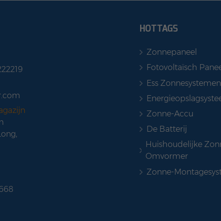
HOTTAGS
Zonnepaneel
Fotovoltaïsch Panee
222219
Ess Zonnesystemen
r.com
Energieopslagsyst
agazijn
Zonne-Accu
m
De Batterij
Long,
Huishoudelijke Zon
Omvormer
Zonne-Montagesys
 668