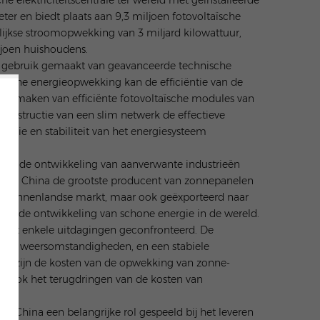
ter en biedt plaats aan 9,3 miljoen fotovoltaïsche
lijkse stroomopwekking van 3 miljard kilowattuur,
ljoen huishoudens.
a gebruik gemaakt van geavanceerde technische
ïsche energieopwekking kan de efficiëntie van de
k te maken van efficiënte fotovoltaïsche modules van
 constructie van een slim netwerk de effectieve
ciëntie en stabiliteit van het energiesysteem
ook de ontwikkeling van aanverwante industrieën
n, is China de grootste producent van zonnepanelen
de binnenlandse markt, maar ook geëxporteerd naar
 aan de ontwikkeling van schone energie in de wereld.
 met enkele uitdagingen geconfronteerd. De
r de weersomstandigheden, en een stabiele
en zijn de kosten van de opwekking van zonne-
en. Ook het terugdringen van de kosten van
 China een belangrijke rol gespeeld bij het leveren