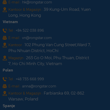
E-mail :
hk@rongstar.com
39 Kung-Um Road, Yuen
Kantoor & Magazijn :
Long, Hong Kong
Vietnam
Tel :
+84 522 038 896
E-mail :
vn@rongstar.com
102 Phung Van Cung Street,Ward 7,
Kantoor :
Phu Nhuan District, HoChi
263 Go O Moi, Phu Thuan, District
Magazijn :
7, Ho Chi Minh City, Vietnam
Polen
Tel :
+48 735 668 999
E-mail :
anna@rongstar.com
Farbiarska 69, 02-862
Kantoor & Magazijn :
Warsaw, Poland
Spanje