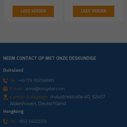
2KW; 331*218*40.6mm;
2KW; 326*222*40.6mm;
Single Phase; 4 MPPTs; 1
Three Phase; 2 MPPTs; 2
LEES VERDER
LEES VERDER
PV-String per MPPT;
PV-Strings per MPPT;
IP67; Sub-1G wireless;
Sub-1G wireless; IP67;
5.56kg shop with us
5.9kg shop with us
NEEM CONTACT OP MET ONZE DESKUNDIGE
Duitsland
Tel :
+49 176 55258880
E-mail :
anna@rongstar.com
Industriestraße 40, 52457
Kantoor & Magazijn :
Aldenhoven, Deutschland
Hongkong
Tel :
+852 54222219