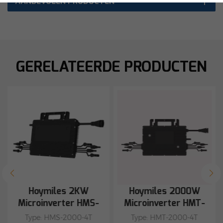
AANBEVOLEN PRODUCTEN
GERELATEERDE PRODUCTEN
Hoymiles 2KW
Hoymiles 2000W
Microinverter HMS-
Microinverter HMT-
2000-4T
2000-4T
Type: HMS-2000-4T
Type: HMT-2000-4T