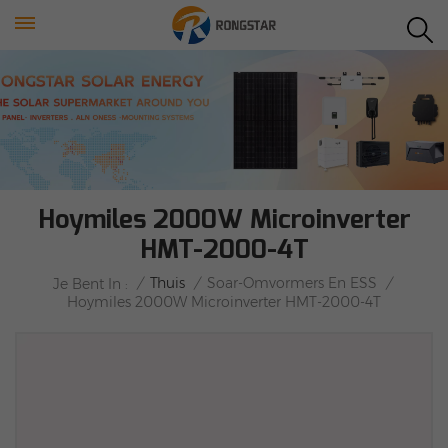
Hoymiles 2000W Microinverter
HMT-2000-4T
/
Thuis
/
Soar-Omvormers En ESS
/
Je Bent In :
Hoymiles 2000W Microinverter HMT-2000-4T