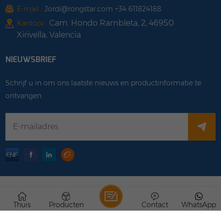
E-mail :
Jordi@rongstar.com +34 611824188
Cam. Hondo Rambleta, 2, 46950
Kantoor :
Xirivella, Valencia
NIEUWSBRIEF
Schrijf u in om ons laatste nieuws en productinformatie te
ontvangen.
auteursrechten © 2026 Rongstar Energy Limited .Alle
Thuis
Producten
Contact
WhatsApp
rechten voorbehouden .