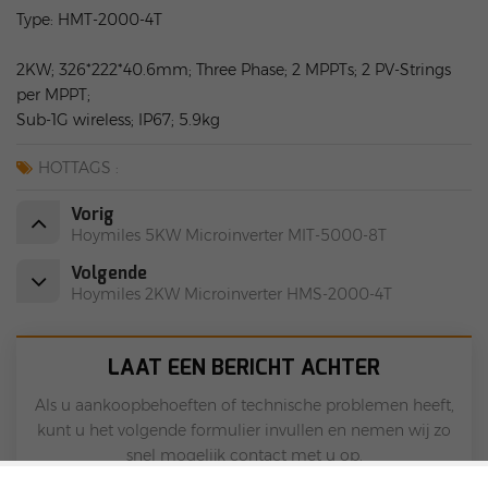
Type: HMT-2000-4T
2KW; 326*222*40.6mm; Three Phase; 2 MPPTs; 2 PV-Strings
per MPPT;
Sub-1G wireless; IP67; 5.9kg
HOTTAGS :
Vorig
Hoymiles 5KW Microinverter MIT-5000-8T
Volgende
Hoymiles 2KW Microinverter HMS-2000-4T
LAAT EEN BERICHT ACHTER
Als u aankoopbehoeften of technische problemen heeft,
kunt u het volgende formulier invullen en nemen wij zo
snel mogelijk contact met u op.