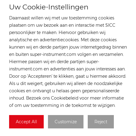
Onderwerp :
Uw Cookie-Instellingen
Hoymiles 2000W Microinverter HMT-2000-4T
Daarnaast willen wij met uw toestemming cookies
plaatsen om uw bezoek aan en interactie met SICC
persoonlijker te maken. Hiervoor gebruiken wij
analytische en advertentiecookies. Met deze cookies
kunnen wij en derde partijen jouw internetgedrag binnen
en buiten super-instrument.com volgen en verzamelen.
Hiermee passen wij en derde partijen super-
instrument.com en advertenties aan jouw interesses aan.
Door op 'Accepteren' te klikken, gaat u hiermee akkoord.
Als u dit weigert, gebruiken wij alleen de noodzakelijke
Indienen
cookies en ontvangt u helaas geen gepersonaliseerde
inhoud. Bezoek ons Cookiebeleid voor meer informatie
of om uw toestemming in de toekomst te wijzigen.
CATEGORIEËN
Accept All
Customize
Reject