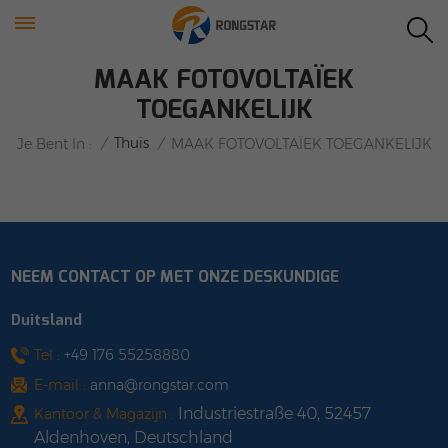
MAAK FOTOVOLTAÏEK
TOEGANKELIJK
/
Thuis
/
Je Bent In :
MAAK FOTOVOLTAÏEK TOEGANKELIJK
NEEM CONTACT OP MET ONZE DESKUNDIGE
Duitsland
Tel :
+49 176 55258880
E-mail :
anna@rongstar.com
Industriestraße 40, 52457
Kantoor & Magazijn :
Aldenhoven, Deutschland