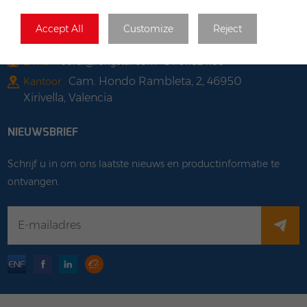
Farbiarska 69, 02-862
Kantoor & Magazijn :
Warsaw, Poland
Accept All
Customize
Reject
Spanje
E-mail :
Jordi@rongstar.com +34 611824188
Cam. Hondo Rambleta, 2, 46950
Kantoor :
Xirivella, Valencia
NIEUWSBRIEF
Schrijf u in om ons laatste nieuws en productinformatie te
ontvangen.