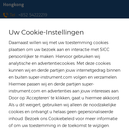
Hongkong
Tel :
+852 54222219
E-mail :
hk@rongstar.com
Uw Cookie-Instellingen
39 Kung-Um Road, Yuen
Kantoor & Magazijn :
Long, Hong Kong
Daarnaast willen wij met uw toestemming cookies
Vietnam
plaatsen om uw bezoek aan en interactie met SICC
persoonlijker te maken. Hiervoor gebruiken wij
Tel :
+84 522 038 896
analytische en advertentiecookies. Met deze cookies
E-mail :
vn@rongstar.com
kunnen wij en derde partijen jouw internetgedrag binnen
102 Phung Van Cung Street,Ward 7,
Kantoor :
en buiten super-instrument.com volgen en verzamelen.
Phu Nhuan District, HoChi
Hiermee passen wij en derde partijen super-
263 Go O Moi, Phu Thuan, District
Magazijn :
instrument.com en advertenties aan jouw interesses aan.
7, Ho Chi Minh City, Vietnam
Door op 'Accepteren' te klikken, gaat u hiermee akkoord.
Polen
Als u dit weigert, gebruiken wij alleen de noodzakelijke
cookies en ontvangt u helaas geen gepersonaliseerde
Tel :
+48 735 668 999
inhoud. Bezoek ons Cookiebeleid voor meer informatie
E-mail :
anna@rongstar.com
of om uw toestemming in de toekomst te wijzigen.