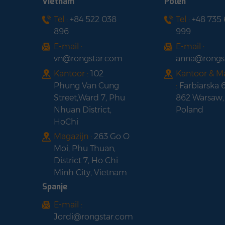
Vietnam
Polen
Zonnepaneel met
Tel :
+84 522 038
Tel :
+48 735
LONGI HI-MO 6 LR5-
zwart frame
896
999
54HTH420-440M
zonnepaneel met
E-mail :
E-mail :
halfcel zwart frame
vn@rongstar.com
anna@rongs
Kantoor :
102
Kantoor & M
Phung Van Cung
:
Farbiarska 
Street,Ward 7, Phu
862 Warsaw,
Nhuan District,
Poland
HoChi
Magazijn :
263 Go O
Moi, Phu Thuan,
District 7, Ho Chi
Minh City, Vietnam
Spanje
E-mail :
Jordi@rongstar.com