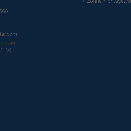
Zonne-Montagesys
 668
tar.com
agazijn
69, 02-