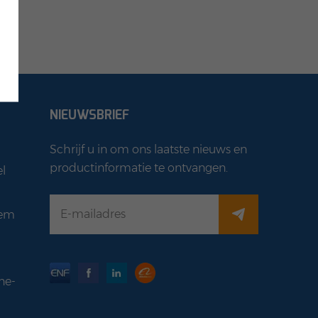
NIEUWSBRIEF
Schrijf u in om ons laatste nieuws en
productinformatie te ontvangen.
l
eem
ne-