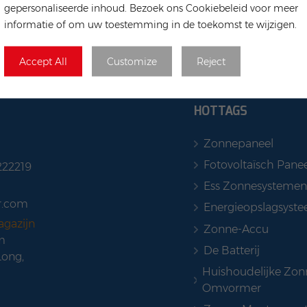
gepersonaliseerde inhoud. Bezoek ons Cookiebeleid voor meer
informatie of om uw toestemming in de toekomst te wijzigen.
Accept All
Customize
Reject
HOTTAGS
Zonnepaneel
Fotovoltaïsch Panee
222219
Ess Zonnesystemen
r.com
Energieopslagsyst
agazijn
Zonne-Accu
m
De Batterij
Long,
Huishoudelijke Zon
Omvormer