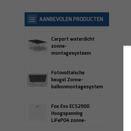
AANBEVOLEN PRODUCTEN
Carport waterdicht
zonne-
montagesysteem
Fotovoltaïsche
beugel Zonne-
balkonmontagesystemen
Fox Ess ECS2900
Hoogspanning
LiFePO4 zonne-
opslagbatterij