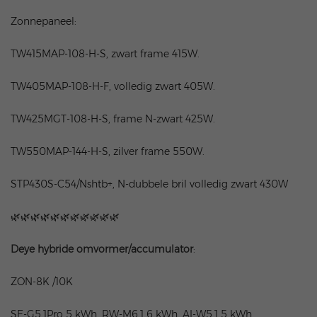
Zonnepaneel:
TW415MAP-108-H-S, zwart frame 415W.
TW405MAP-108-H-F, volledig zwart 405W.
TW425MGT-108-H-S, frame N-zwart 425W.
TW550MAP-144-H-S, zilver frame 550W.
STP430S-C54/Nshtb+, N-dubbele bril volledig zwart 430W
🌿🌿🌿🌿🌿🌿🌿🌿🌿🌿🌿
Deye hybride omvormer/accumulator
:
ZON-8K /10K
SE-G5.1Pro 5 kWh, RW-M6.1 6 kWh, AI-W5.1 5 kWh