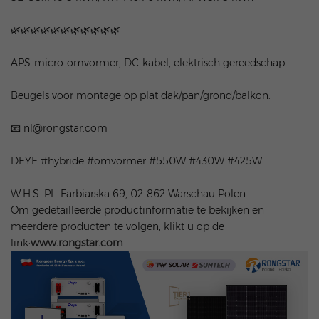
🌿🌿🌿🌿🌿🌿🌿🌿🌿🌿🌿
APS-micro-omvormer, DC-kabel, elektrisch gereedschap.
Beugels voor montage op plat dak/pan/grond/balkon.
📧 nl@rongstar.com
DEYE #hybride #omvormer #550W #430W #425W
W.H.S. PL: Farbiarska 69, 02-862 Warschau Polen
Om gedetailleerde productinformatie te bekijken en
meerdere producten te volgen, klikt u op de
link:
www.rongstar.com