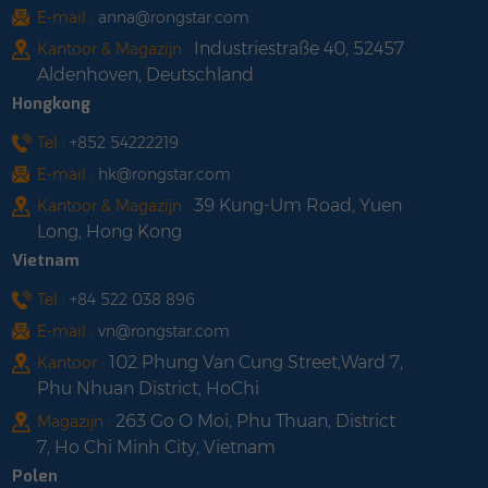
E-mail :
anna@rongstar.com
Industriestraße 40, 52457
Kantoor & Magazijn :
Aldenhoven, Deutschland
Hongkong
Tel :
+852 54222219
E-mail :
hk@rongstar.com
39 Kung-Um Road, Yuen
Kantoor & Magazijn :
Long, Hong Kong
Vietnam
Tel :
+84 522 038 896
E-mail :
vn@rongstar.com
102 Phung Van Cung Street,Ward 7,
Kantoor :
Phu Nhuan District, HoChi
263 Go O Moi, Phu Thuan, District
Magazijn :
7, Ho Chi Minh City, Vietnam
Polen