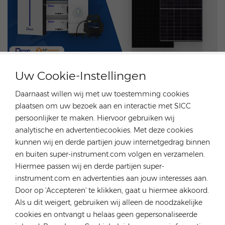
Uw Cookie-Instellingen
NEEM CONTACT MET ONS OP
Daarnaast willen wij met uw toestemming cookies
plaatsen om uw bezoek aan en interactie met SICC
persoonlijker te maken. Hiervoor gebruiken wij
Vorige Post
analytische en advertentiecookies. Met deze cookies
Vanaf nu kunnen onze klanten profiteren van de
kunnen wij en derde partijen jouw internetgedrag binnen
KFW 442 actie.
en buiten super-instrument.com volgen en verzamelen.
Volgend Bericht
Hiermee passen wij en derde partijen super-
Rongstar Energy Group Nieuw aangekomen
instrument.com en advertenties aan jouw interesses aan.
zonnepanelen, omvormer, batterij, magazijn in
Duitsland, Polen
Door op 'Accepteren' te klikken, gaat u hiermee akkoord.
Als u dit weigert, gebruiken wij alleen de noodzakelijke
TAGS :
cookies en ontvangt u helaas geen gepersonaliseerde