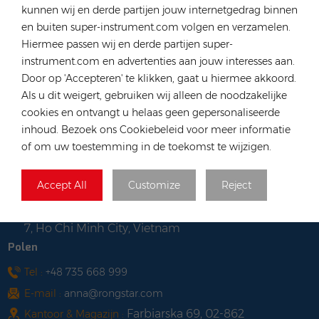
Hongkong
kunnen wij en derde partijen jouw internetgedrag binnen
en buiten super-instrument.com volgen en verzamelen.
Tel :
+852 54222219
Hiermee passen wij en derde partijen super-
E-mail :
hk@rongstar.com
instrument.com en advertenties aan jouw interesses aan.
39 Kung-Um Road, Yuen
Kantoor & Magazijn :
Door op 'Accepteren' te klikken, gaat u hiermee akkoord.
Long, Hong Kong
Als u dit weigert, gebruiken wij alleen de noodzakelijke
Vietnam
cookies en ontvangt u helaas geen gepersonaliseerde
inhoud. Bezoek ons Cookiebeleid voor meer informatie
Tel :
+84 522 038 896
of om uw toestemming in de toekomst te wijzigen.
E-mail :
vn@rongstar.com
102 Phung Van Cung Street,Ward 7,
Kantoor :
Accept All
Customize
Reject
Phu Nhuan District, HoChi
263 Go O Moi, Phu Thuan, District
Magazijn :
7, Ho Chi Minh City, Vietnam
Polen
Tel :
+48 735 668 999
E-mail :
anna@rongstar.com
Farbiarska 69, 02-862
Kantoor & Magazijn :