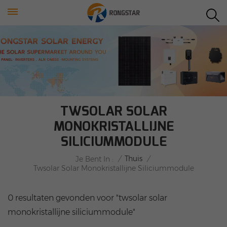
TWSOLAR SOLAR
MONOKRISTALLIJNE
SILICIUMMODULE
/
Thuis
/
Je Bent In :
Twsolar Solar Monokristallijne Siliciummodule
0 resultaten gevonden voor "twsolar solar
monokristallijne siliciummodule"