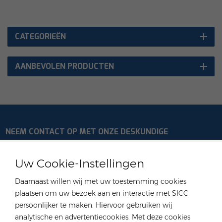
CATEGORIEËN
AANBEVOLEN PRODUCTEN
NEEM CONTACT OP MET ONZE DESKUNDIGE
Duitsland
Uw Cookie-Instellingen
Tel :
+49 176 55258880
Daarnaast willen wij met uw toestemming cookies
E-mail :
anna@rongstar.com
plaatsen om uw bezoek aan en interactie met SICC
Industriestraße 40, 52457
Kantoor & Magazijn :
persoonlijker te maken. Hiervoor gebruiken wij
Aldenhoven, Deutschland
analytische en advertentiecookies. Met deze cookies