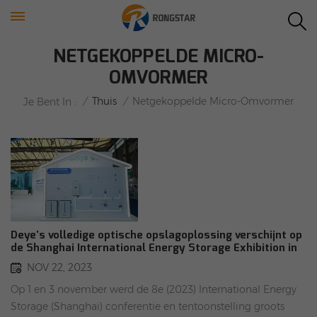
NETGEKOPPELDE MICRO-
OMVORMER
/
Thuis
/
Netgekoppelde Micro-Omvormer
Je Bent In :
Deye's volledige optische opslagoplossing verschijnt op
de Shanghai International Energy Storage Exhibition in
2023
NOV 22, 2023
Op 1 en 3 november werd de 8e (2023) International Energy
Storage (Shanghai) conferentie en tentoonstelling groots