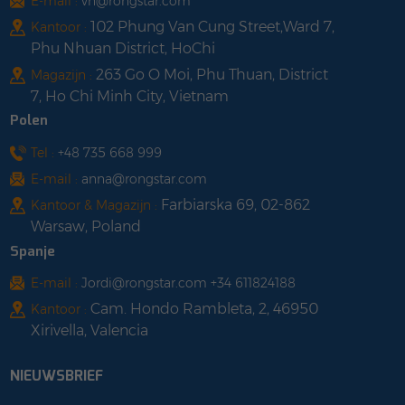
E-mail :
vn@rongstar.com
102 Phung Van Cung Street,Ward 7,
Kantoor :
Phu Nhuan District, HoChi
263 Go O Moi, Phu Thuan, District
Magazijn :
7, Ho Chi Minh City, Vietnam
Polen
Tel :
+48 735 668 999
E-mail :
anna@rongstar.com
Farbiarska 69, 02-862
Kantoor & Magazijn :
Warsaw, Poland
Spanje
E-mail :
Jordi@rongstar.com +34 611824188
Cam. Hondo Rambleta, 2, 46950
Kantoor :
Xirivella, Valencia
NIEUWSBRIEF