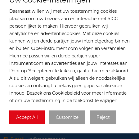
veiligheidsbeschermingsfuncties. Het
Daarnaast willen wij met uw toestemming cookies
laagspanningsenergieopslagsysteem is veiliger en
NEEM CONTACT OP MET ONZE DESKUNDIGE
plaatsen om uw bezoek aan en interactie met SICC
kosteneffectiever, waardoor het de optimale productkeuze is
persoonlijker te maken. Hiervoor gebruiken wij
voor huishoudelijke toepassingsscenario's.Voor meer
Duitsland
analytische en advertentiecookies. Met deze cookies
informatie over de producten van Deye klikt u op de link
kunnen wij en derde partijen jouw internetgedrag binnen
Tel :
+49 176 55258880
https://www.rongstar.com/deye_p1Als u productbehoeften
en buiten super-instrument.com volgen en verzamelen.
heeft, neem dan contact met ons op. De lokale magazijnen
E-mail :
anna@rongstar.com
Hiermee passen wij en derde partijen super-
en technologie van Rongstar in Duitsland, Polen en Spanje
Industriestraße 40, 52457
Kantoor & Magazijn :
instrument.com en advertenties aan jouw interesses aan.
zijn toegewijd om u van dienst te zijn
Aldenhoven, Deutschland
Door op 'Accepteren' te klikken, gaat u hiermee akkoord.
Hongkong
Als u dit weigert, gebruiken wij alleen de noodzakelijke
cookies en ontvangt u helaas geen gepersonaliseerde
Tel :
+852 54222219
inhoud. Bezoek ons Cookiebeleid voor meer informatie
E-mail :
hk@rongstar.com
of om uw toestemming in de toekomst te wijzigen.
39 Kung-Um Road, Yuen
Kantoor & Magazijn :
Long, Hong Kong
Accept All
Customize
Reject
Vietnam
Tel :
+84 522 038 896