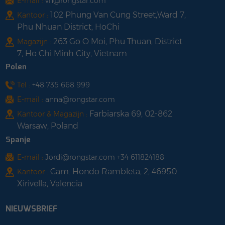
E-mail :
vn@rongstar.com
102 Phung Van Cung Street,Ward 7,
Kantoor :
Phu Nhuan District, HoChi
263 Go O Moi, Phu Thuan, District
Magazijn :
7, Ho Chi Minh City, Vietnam
Polen
Tel :
+48 735 668 999
E-mail :
anna@rongstar.com
Farbiarska 69, 02-862
Kantoor & Magazijn :
Warsaw, Poland
Spanje
E-mail :
Jordi@rongstar.com +34 611824188
Cam. Hondo Rambleta, 2, 46950
Kantoor :
Xirivella, Valencia
NIEUWSBRIEF