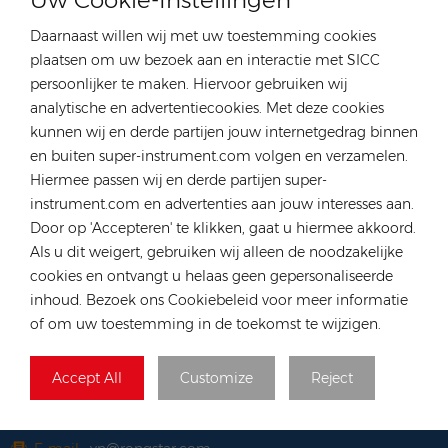
veiligheidsbeschermingsfuncties. Het
Daarnaast willen wij met uw toestemming cookies
laagspanningsenergieopslagsysteem is veiliger en
NEEM CONTACT OP MET ONZE DESKUNDIGE
plaatsen om uw bezoek aan en interactie met SICC
kosteneffectiever, waardoor het de optimale productkeuze is
persoonlijker te maken. Hiervoor gebruiken wij
voor huishoudelijke toepassingsscenario's.Voor meer
Duitsland
analytische en advertentiecookies. Met deze cookies
informatie over de producten van Deye klikt u op de link
kunnen wij en derde partijen jouw internetgedrag binnen
Tel :
+49 176 55258880
https://www.rongstar.com/deye_p1Als u productbehoeften
en buiten super-instrument.com volgen en verzamelen.
heeft, neem dan contact met ons op. De lokale magazijnen
E-mail :
anna@rongstar.com
Hiermee passen wij en derde partijen super-
en technologie van Rongstar in Duitsland, Polen en Spanje
Industriestraße 40, 52457
Kantoor & Magazijn :
instrument.com en advertenties aan jouw interesses aan.
zijn toegewijd om u van dienst te zijn
Aldenhoven, Deutschland
Door op 'Accepteren' te klikken, gaat u hiermee akkoord.
Hongkong
Als u dit weigert, gebruiken wij alleen de noodzakelijke
cookies en ontvangt u helaas geen gepersonaliseerde
Tel :
+852 54222219
inhoud. Bezoek ons Cookiebeleid voor meer informatie
E-mail :
hk@rongstar.com
of om uw toestemming in de toekomst te wijzigen.
39 Kung-Um Road, Yuen
Kantoor & Magazijn :
Long, Hong Kong
Accept All
Customize
Reject
Vietnam
Tel :
+84 522 038 896